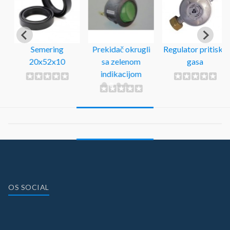
Prekidač okrugli
Regulator pritiska
Termostat
sa zelenom
gasa
kapilarni kvarcne
indikacijom
peći
OS SOCIAL