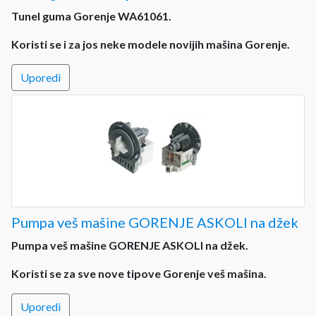
Tunel guma Gorenje WA61061.
Koristi se i za jos neke modele novijih mašina Gorenje.
Uporedi
Pumpa veš mašine GORENJE ASKOLI na džek
Pumpa veš mašine GORENJE ASKOLI na džek.
Koristi se za sve nove tipove Gorenje veš mašina.
Uporedi