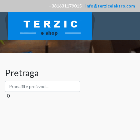
+381631179015
info@terzicelektro.com
Pretraga
0