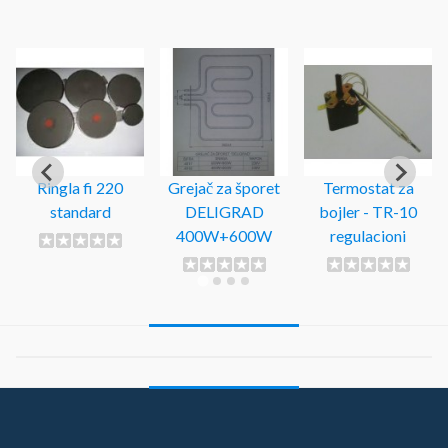
Grejač za rostilj
Mreža za komarce
Kvalitetna
MAGNOHROM
Farm 1mx30m
dubinska pumpa
2000 W
NKM 2/4-
Pedrollo