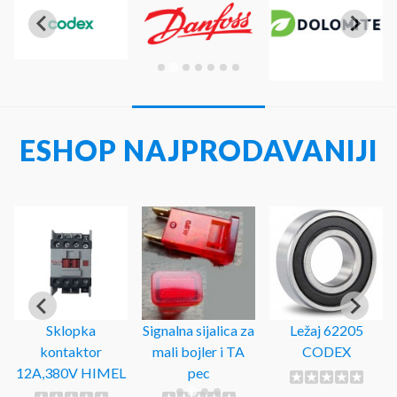
ESHOP NAJPRODAVANIJI
Sklopka
Signalna sijalica za
Ležaj 62205
kontaktor
mali bojler i TA
CODEX
12A,380V HIMEL
pec