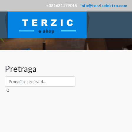
+381631179015
info@terzicelektro.com
Pretraga
0