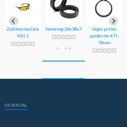
Zaštitne naočare
Semering 28x38x7
Seger prsten
VSG 1
spoljni din 471-
78mm
OS SOCIAL