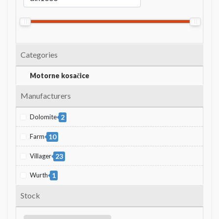
Categories
Motorne kosačice
Manufacturers
Dolomite
2
Farm
10
Villager
23
Wurth
1
Stock