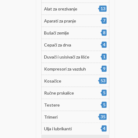
13
Alat za orezivanje
7
Aparati za pranje
8
Bušači zemlje
4
Cepači za drva
1
Duvači i usisivači za lišće
9
Kompresori za vazduh
53
Kosačice
5
Ručne prskalice
5
Testere
35
Trimeri
4
Ulja i lubrikanti