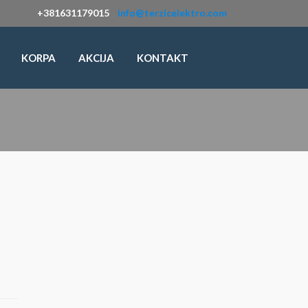
+381631179015
info@terzicelektro.com
KORPA
AKCIJA
KONTAKT