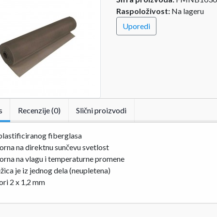
Raspoloživost:
Na lageru
Uporedi
s
Recenzije (0)
Slični proizvodi
lastificiranog fiberglasa
rna na direktnu sunčevu svetlost
orna na vlagu i temperaturne promene
ica je iz jednog dela (neupletena)
ri 2 x 1,2 mm