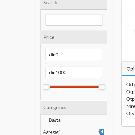
Search
Price
-
Opi
Od p
Otpo
Otp
Mrež
Categories
Otvo
Bašta
4
Agregati