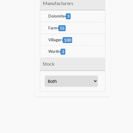
Manufacturers
Dolomite
3
Farm
55
Villager
100
Wurth
3
Stock