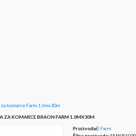
 za komarce Farm 1.5mx30m
A ZA KOMARCE BRAON FARM 1.0MX30M
Proizvođač:
Farm
Šifra proizvoda:
FMNB1030