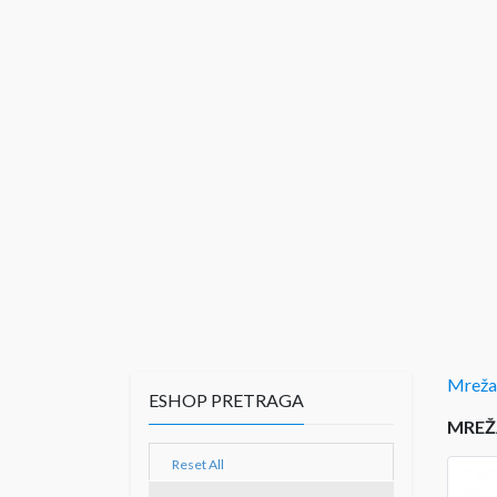
Mreža
ESHOP PRETRAGA
MREŽ
Reset All