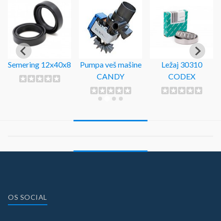
Semering 12x40x8
Pumpa veš mašine
Ležaj 30310
CANDY
CODEX
OS SOCIAL