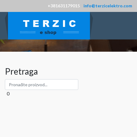
+381631179015
info@terzicelektro.com
Pretraga
0