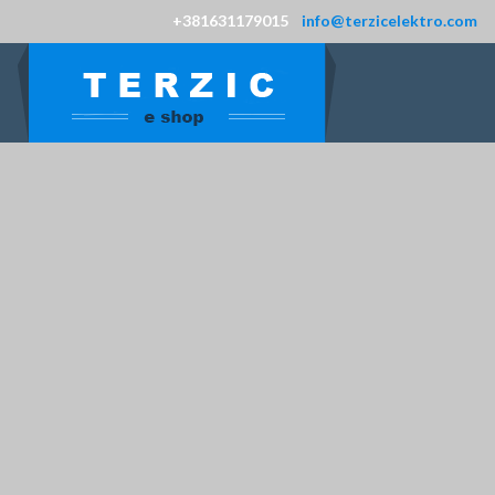
+381631179015
info@terzicelektro.com