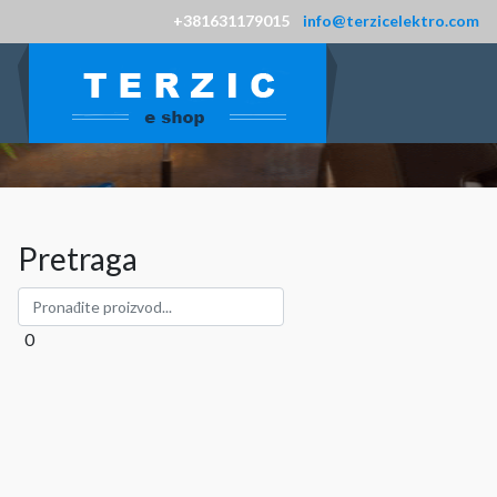
+381631179015
info@terzicelektro.com
Pretraga
0