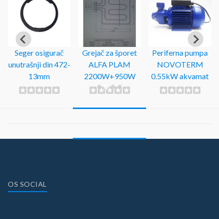
Seger osigurač
Grejač za šporet
Periferna pumpa
unutrašnji din 472-
ALFA PLAM
NOVOTERM
13mm
2200W+950W
0.55kW akvamat
OS SOCIAL