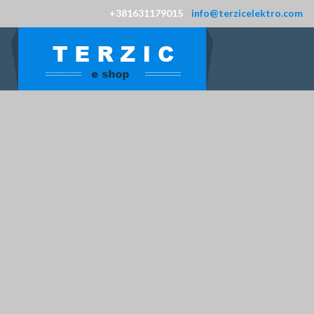
+381631179015
info@terzicelektro.com