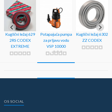
Kuglični ležaj 629
Potapajuća pumpa
Kuglični ležaj 6302
2RS CODEX
za prljavu vodu
ZZ CODEX
EXTREME
VSP 10000
OS SOCIAL