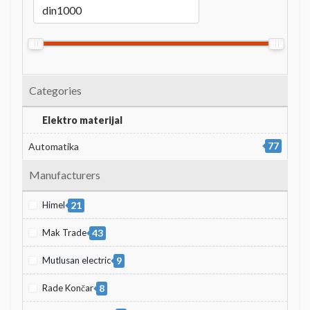
Categories
Elektro materijal
77
Automatika
Manufacturers
Himel
21
Mak Trade
43
Mutlusan electric
9
Rade Končar
8