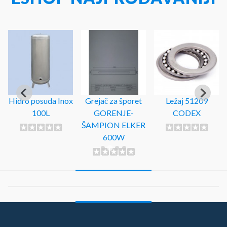
Hidro posuda Inox
Grejač za šporet
Ležaj 51209
100L
GORENJE-
CODEX
ŠAMPION ELKER
600W