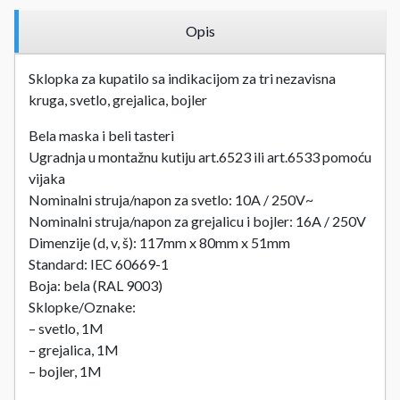
Opis
Sklopka za kupatilo sa indikacijom za tri nezavisna
kruga, svetlo, grejalica, bojler
Bela maska i beli tasteri
Ugradnja u montažnu kutiju art.6523 ili art.6533 pomoću
vijaka
Nominalni struja/napon za svetlo: 10A / 250V~
Nominalni struja/napon za grejalicu i bojler: 16A / 250V
Dimenzije (d, v, š): 117mm x 80mm x 51mm
Standard: IEC 60669-1
Boja: bela (RAL 9003)
Sklopke/Oznake:
– svetlo, 1M
– grejalica, 1M
– bojler, 1M