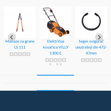
Makaze za grane
Električna
Seger osigurač
LS 111
kosačica VILLY
unutrašnji din 472-
1300 E
47mm