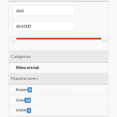
-
Categories
Klima uređaji
Manufacturers
Bergen
8
Gree
18
VIVAX
1