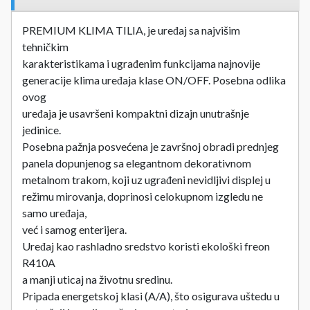
PREMIUM KLIMA TILIA, je uređaj sa najvišim
tehničkim
karakteristikama i ugrađenim funkcijama najnovije
generacije klima uređaja klase ON/OFF. Posebna odlika
ovog
uređaja je usavršeni kompaktni dizajn unutrašnje
jedinice.
Posebna pažnja posvećena je završnoj obradi prednjeg
panela dopunjenog sa elegantnom dekorativnom
metalnom trakom, koji uz ugrađeni nevidljivi displej u
režimu mirovanja, doprinosi celokupnom izgledu ne
samo uređaja,
već i samog enterijera.
Uređaj kao rashladno sredstvo koristi ekološki freon
R410A
a manji uticaj na životnu sredinu.
Pripada energetskoj klasi (A/A), što osigurava uštedu u