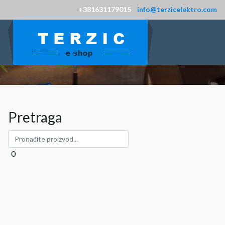
+381631179015
info@terzicelektro.com
Pretraga
0