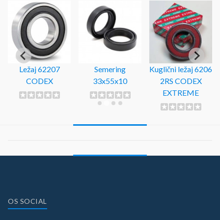
Ležaj 62207
Semering
Kuglični ležaj 6206
CODEX
33x55x10
2RS CODEX
EXTREME
OS SOCIAL