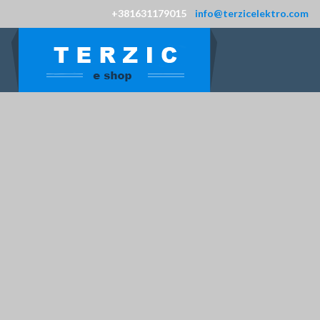
+381631179015
info@terzicelektro.com