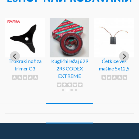
Trokraki nož za
Kuglični ležaj 629
Četkice veš
trimer C3
2RS CODEX
mašine 5x12,5
EXTREME