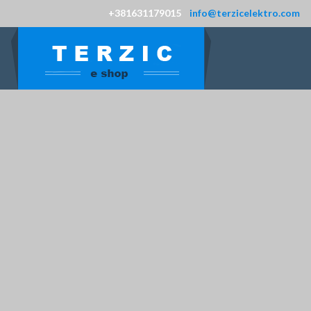
+381631179015
info@terzicelektro.com