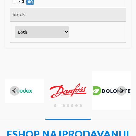
SKF
80
Stock
ESHOP NAJPRODAVANIJI