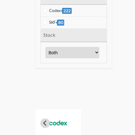
Codex
222
SKF
80
Stock