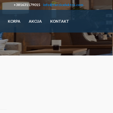
+381631179015
info@terzicelektro.com
KORPA
AKCIJA
KONTAKT