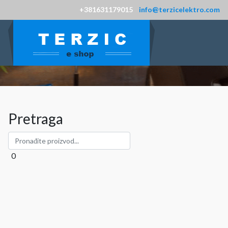
+381631179015
info@terzicelektro.com
Pretraga
0