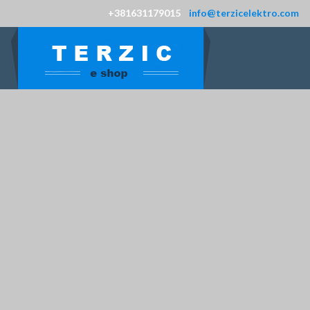
+381631179015
info@terzicelektro.com