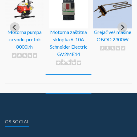
Motorna pumpa
Motorna zaštitna
Grejač veš mašine
za vodu-protok
sklopka 6-10A
OBOD 2300W
8000l/h
Schneider Electric
GV2ME14
OS SOCIAL