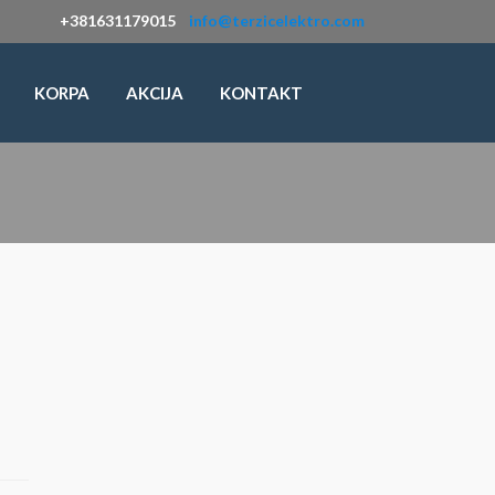
+381631179015
info@terzicelektro.com
KORPA
AKCIJA
KONTAKT