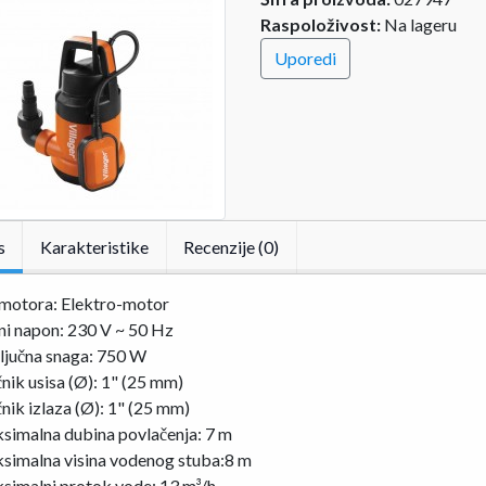
Raspoloživost:
Na lageru
Uporedi
s
Karakteristike
Recenzije (0)
 motora: Elektro-motor
ni napon: 230 V ~ 50 Hz
ljučna snaga: 750 W
nik usisa (Ø): 1" (25 mm)
nik izlaza (Ø): 1" (25 mm)
simalna dubina povlačenja: 7 m
simalna visina vodenog stuba:8 m
simalni protok vode: 13 m³/h