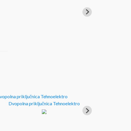
Dvopolna priključnica Tehnoelektro
A