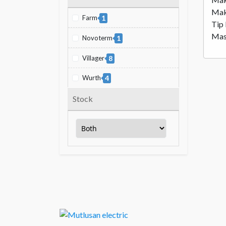
Mak
Farm
1
Tip 
Mas
Novoterm
1
Villager
8
Wurth
4
Stock