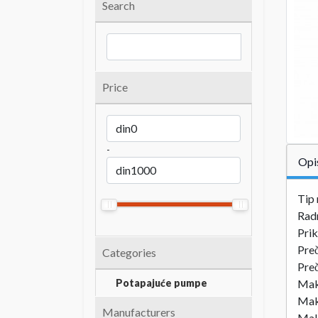
Search
Price
-
Opi
Tip
Rad
Prik
Preč
Categories
Preč
Potapajuće pumpe
Mak
Mak
Manufacturers
Mak