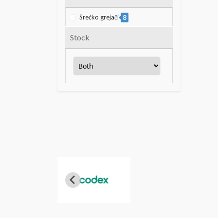
Srećko grejači
8
Stock