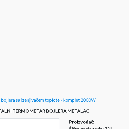
 bojlera sa izenjivačem toplote - komplet 2000W
TALNI TERMOMETAR BOJLERA METALAC
Proizvođač:
Šifra proizvoda:
721