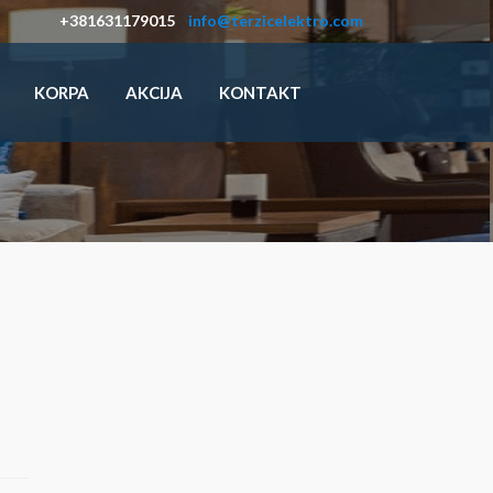
+381631179015
info@terzicelektro.com
KORPA
AKCIJA
KONTAKT