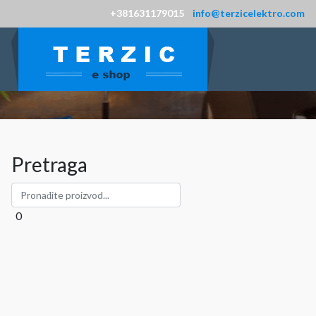
+381631179015
info@terzicelektro.com
Pretraga
0