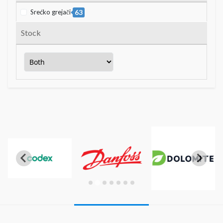
Srećko grejači
63
Stock