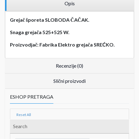
Opis
Grejač šporeta SLOBODA ČAČAK.
Snaga grejača 525+525 W.
Proizvodjač: Fabrika Elektro grejača SREĆKO.
Recenzije (0)
Slični proizvodi
ESHOP PRETRAGA
Reset All
Search