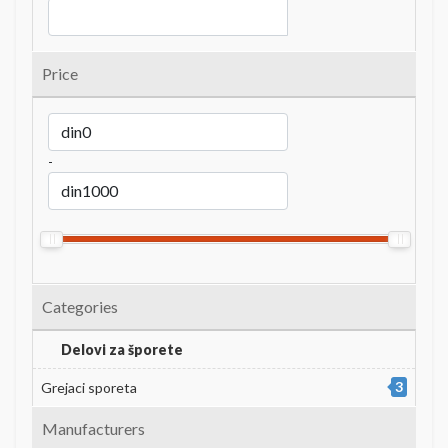
Price
-
Categories
Delovi za šporete
3
Grejaci sporeta
Manufacturers