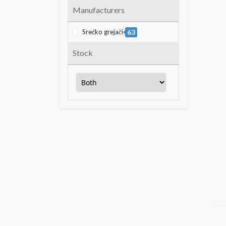
Manufacturers
Srećko grejači
63
Stock