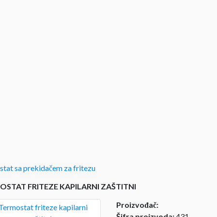
tat sa prekidačem za fritezu
OSTAT FRITEZE KAPILARNI ZAŠTITNI
Proizvođač:
Šifra proizvoda:
431