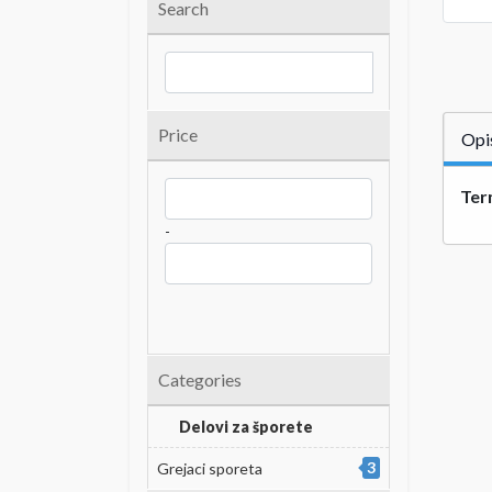
Search
Price
Opi
Term
-
Categories
Delovi za šporete
3
Grejaci sporeta