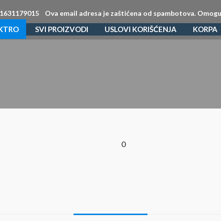
1631179015
Ova email adresa je zaštićena od spambotova. Omogućit
EKTRO
SVI PROIZVODI
USLOVI KORIŠĆENJA
KORPA
0