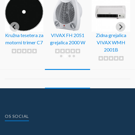
Kružna tesetera za
VIVAX FH 2051
Zidna grejalica
motorni trimer C7
grejalica 2000 W
VIVAX WMH
2001B
OS SOCIAL