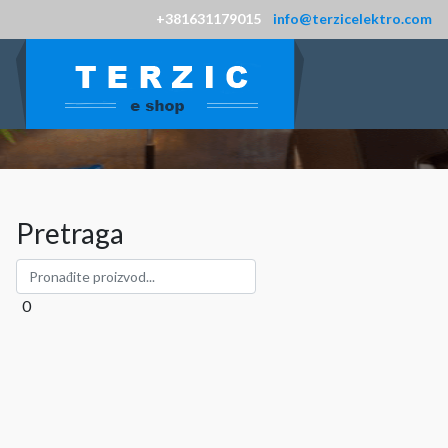
+381631179015
info@terzicelektro.com
Pretraga
0