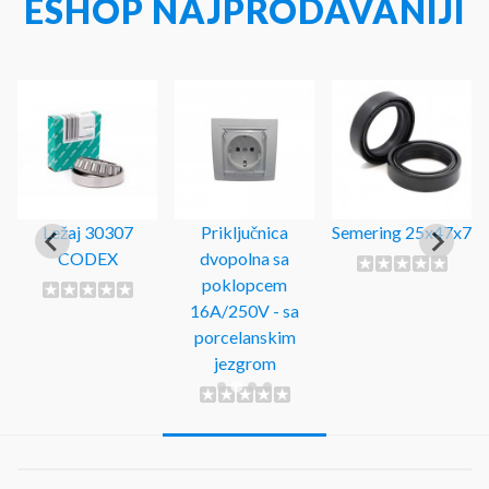
ESHOP NAJPRODAVANIJI
Ležaj 30307
Priključnica
Semering 25x47x7
CODEX
dvopolna sa
poklopcem
16A/250V - sa
porcelanskim
jezgrom