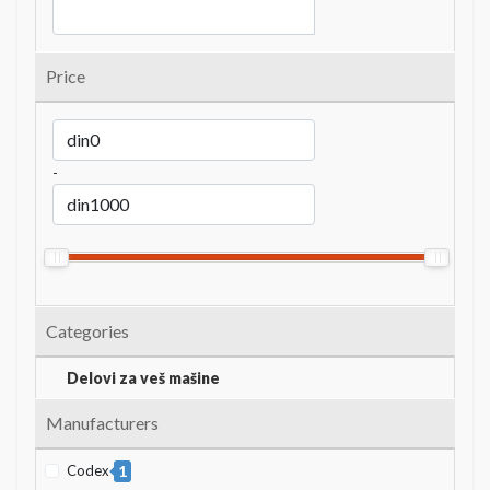
Price
-
Categories
Delovi za veš mašine
Manufacturers
Codex
1