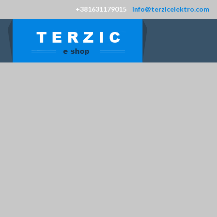
+381631179015
info@terzicelektro.com