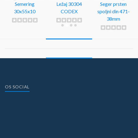
Semering
Ležaj 30304
Seger prsten
30x55x10
CODEX
spoljni din 471-
38mm
OS SOCIAL