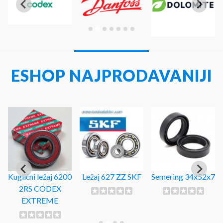
ESHOP NAJPRODAVANIJI
Kuglični ležaj 6200
Ležaj 627 ZZ SKF
Semering 34x52x7
2RS CODEX
EXTREME