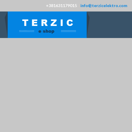
+381631179015
info@terzicelektro.com