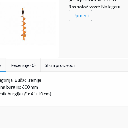
Raspoloživost:
Na lageru
Uporedi
s
Recenzije (0)
Slični proizvodi
gorija: Bušači zemlje
ina burgije: 600 mm
nik burgije (Ø): 4" (10 cm)