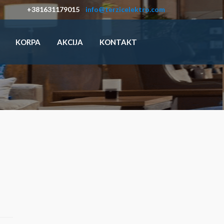
+381631179015
info@terzicelektro.com
KORPA
AKCIJA
KONTAKT