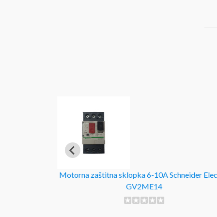
5µF
Motorna zaštitna sklopka 6-10A Schneider Elec
GV2ME14