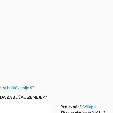
a za bušač zemlje 6"
JA ZA BUŠAČ ZEMLJE 4"
Proizvođač:
Villager
Šifra proizvoda:
018513