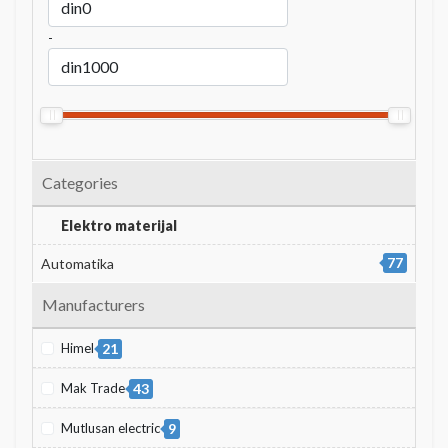
-
Categories
Elektro materijal
77
Automatika
Manufacturers
Himel
21
Mak Trade
43
Mutlusan electric
9