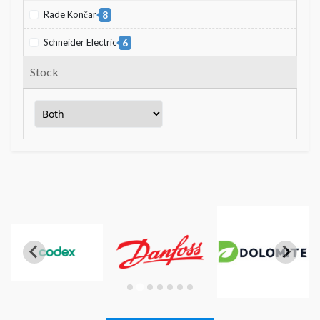
Rade Končar
8
Schneider Electric
6
Stock