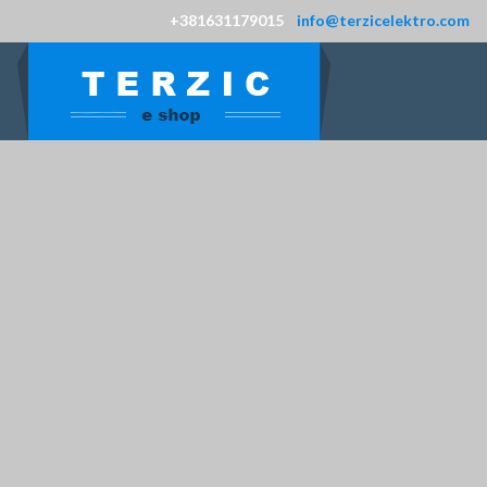
+381631179015
info@terzicelektro.com