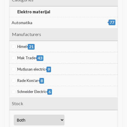
Elektro materijal
77
Automatika
Manufacturers
Himel
21
Mak Trade
43
Mutlusan electric
9
Rade Končar
8
Schneider Electric
6
Stock