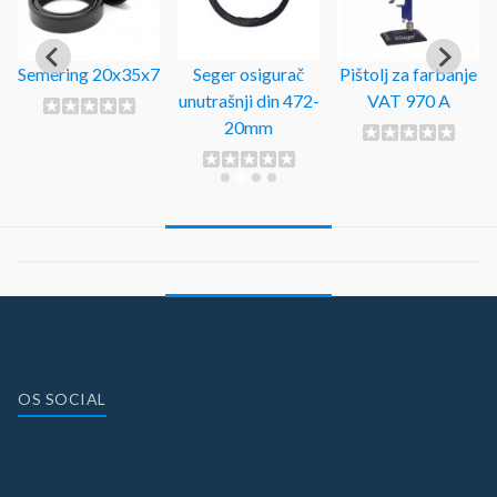
Semering 20x35x7
Seger osigurač
Pištolj za farbanje
unutrašnji din 472-
VAT 970 A
20mm
OS SOCIAL