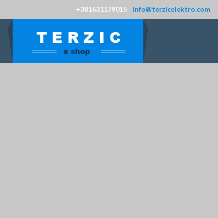
+381631179015
info@terzicelektro.com