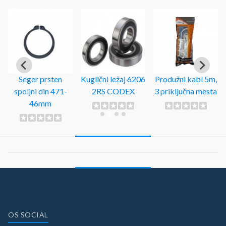
Seger prsten
Kuglični ležaj 6206
Produžni kabl 5m,
spoljni din 471-
2RS CODEX
3 priključna mesta
46mm
OS SOCIAL