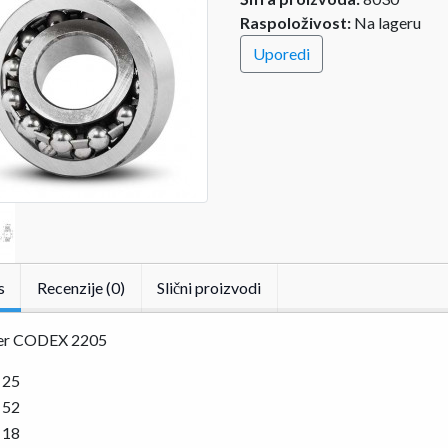
Raspoloživost:
Na lageru
Uporedi
s
Recenzije (0)
Slični proizvodi
er CODEX 2205
25
52
18