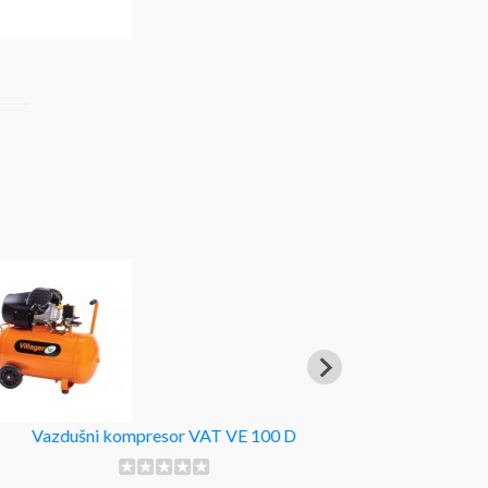
Vazdušni kompresor VAT VE 100 D
Term