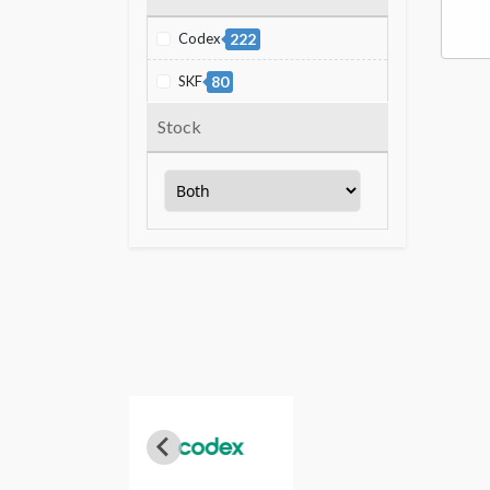
Codex
222
SKF
80
Stock