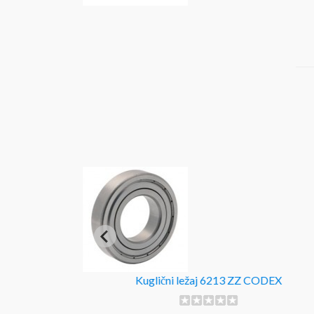
X EXTREME
Kuglični ležaj 6213 ZZ CODEX