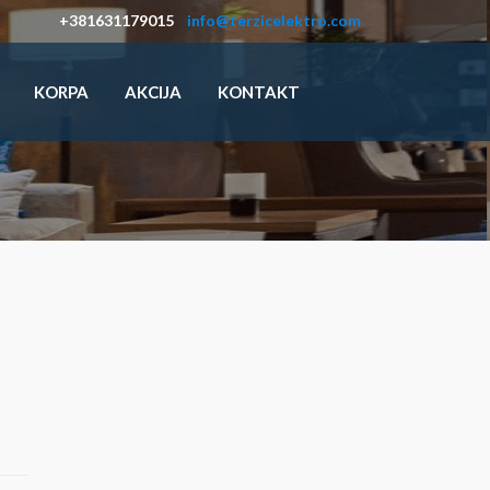
+381631179015
info@terzicelektro.com
KORPA
AKCIJA
KONTAKT