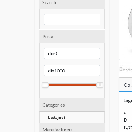
Search
Price
-
Opi
Lag
Categories
d
Ležajevi
D
B/C
Manufacturers