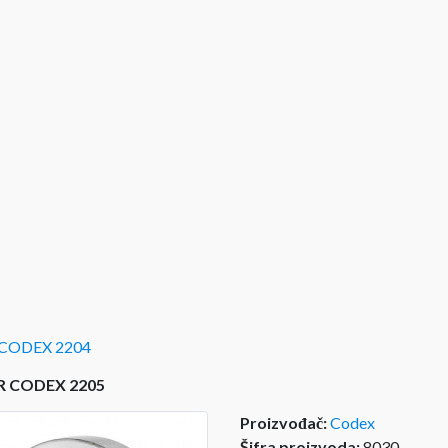
 CODEX 2204
R CODEX 2205
Proizvođač:
Codex
Šifra proizvoda:
8030