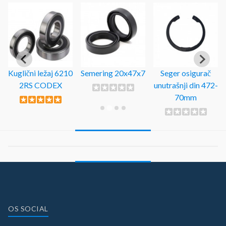
Kuglični ležaj 6210
Semering 20x47x7
Seger osigurač
2RS CODEX
unutrašnji din 472-
70mm
OS SOCIAL