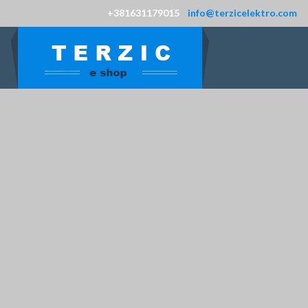
+381631179015
info@terzicelektro.com