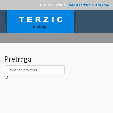
+381631179015
info@terzicelektro.com
Pretraga
0