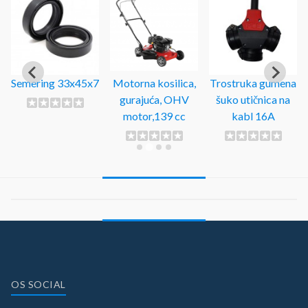
Semering 33x45x7
Motorna kosilica,
Trostruka gumena
gurajuća, OHV
šuko utičnica na
motor,139 cc
kabl 16A
OS SOCIAL