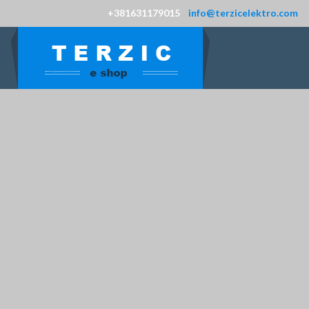
+381631179015
info@terzicelektro.com