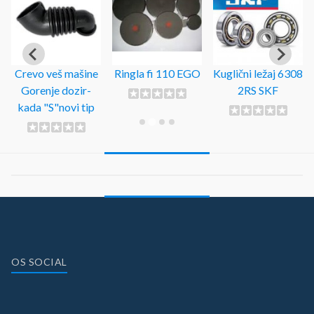
Crevo veš mašine
Ringla fi 110 EGO
Kuglični ležaj 6308
Gorenje dozir-
2RS SKF
kada "S"novi tip
OS SOCIAL