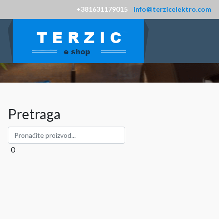
+381631179015
info@terzicelektro.com
Pretraga
0