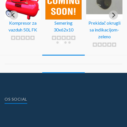
Kompresor za
Semering
Prekidač okrugli
vazduh 50L FK
30x62x10
sa indikacijom-
zeleno
OS SOCIAL