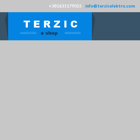
+381631179015
info@terzicelektro.com