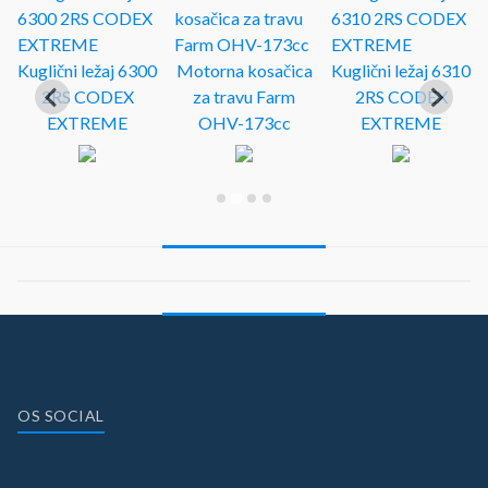
Kuglični ležaj 6300
Motorna kosačica
Kuglični ležaj 6310
2RS CODEX
za travu Farm
2RS CODEX
EXTREME
OHV-173cc
EXTREME
OS SOCIAL