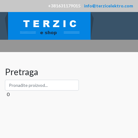
+381631179015
info@terzicelektro.com
Pretraga
0