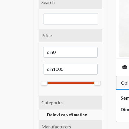
Search
Price
-
Opi
Sem
Categories
Dim
Delovi za veš mašine
Manufacturers