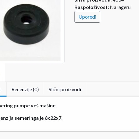
Raspoloživost:
Na lageru
Uporedi
s
Recenzije (0)
Slični proizvodi
ering pumpe veš mašine.
enzija semeringa je 6x22x7.