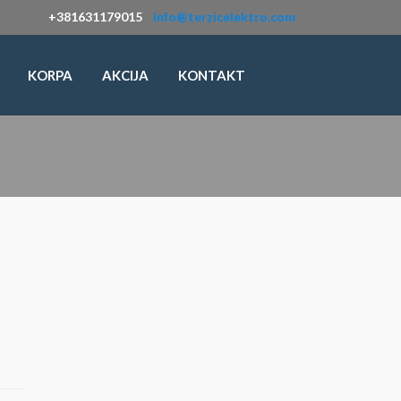
+381631179015
info@terzicelektro.com
KORPA
AKCIJA
KONTAKT