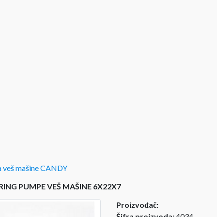
 veš mašine CANDY
RING PUMPE VEŠ MAŠINE 6X22X7
Proizvođač:
Šifra proizvoda:
4034