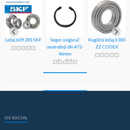
Ležaj 609 2RS SKF
Seger osigurač
Kuglični ležaj 6300
unutrašnji din 472-
ZZ CODEX
46mm
OS SOCIAL