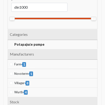
-
Categories
Potapajuće pumpe
Manufacturers
Farm
1
Novoterm
1
Villager
8
Wurth
4
Stock