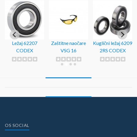
Ležaj 62207
Zaštitne naočare
Kuglični ležaj 6209
CODEX
VSG 16
2RS CODEX
OS SOCIAL