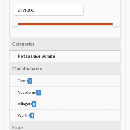
-
Categories
Potapajuće pumpe
Manufacturers
Farm
1
Novoterm
1
Villager
8
Wurth
4
Stock