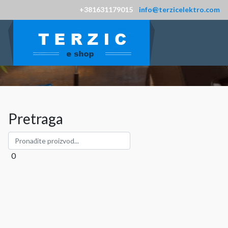
+381631179015
info@terzicelektro.com
Pretraga
0