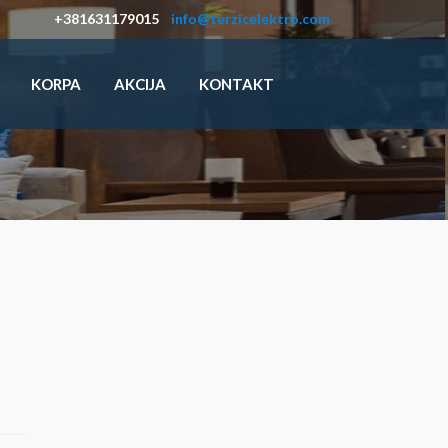
+381631179015
info@terzicelektro.com
KORPA
AKCIJA
KONTAKT