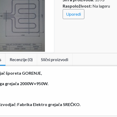
Raspoloživost:
Na lageru
Uporedi
s
Recenzije (0)
Slični proizvodi
jač šporeta GORENJE,
ga grejača 2000W+950W.
izvodjač: Fabrika Elektro grejača SREĆKO.