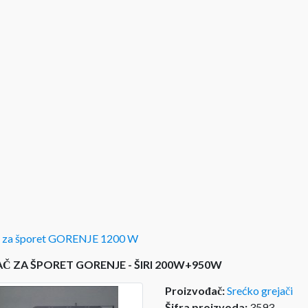
č za šporet GORENJE 1200 W
Č ZA ŠPORET GORENJE - ŠIRI 200W+950W
Proizvođač:
Srećko grejači
Šifra proizvoda:
3593