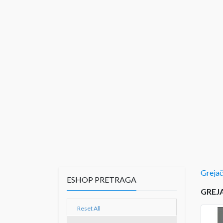
Greja
ESHOP PRETRAGA
GREJA
Reset All