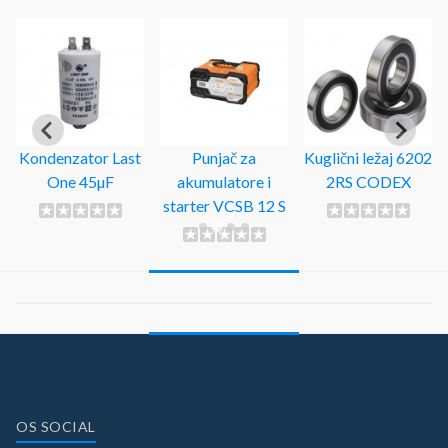
Kondenzator Last
Punjač za
Kuglični ležaj 6202
One 45µF
akumulatore i
2RS CODEX
starter VCSB 12 S
OS SOCIAL