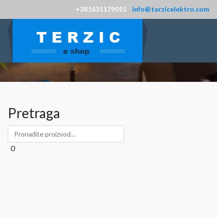
+381631179015
info@terzicelektro.com
Pretraga
0