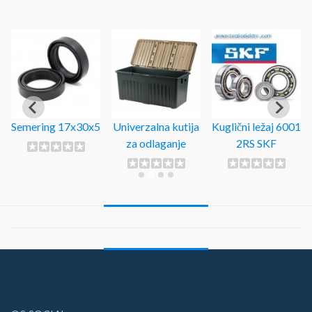
Semering 17x30x5
Univerzalna kutija
Kuglični ležaj 6001
za odlaganje
2RS SKF