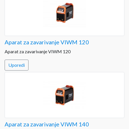
Aparat za zavarivanje VIWM 120
Aparat za zavarivanje VIWM 120
Uporedi
Aparat za zavarivanje VIWM 140