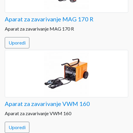
Aparat za zavarivanje MAG 170 R
Aparat za zavarivanje MAG 170 R
Uporedi
Aparat za zavarivanje VWM 160
Aparat za zavarivanje VWM 160
Uporedi