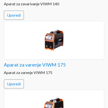
Aparat za zavarivanje VIWM 140
Uporedi
Aparat za varenje VIWM 175
Aparat za varenje VIWM 175
Uporedi