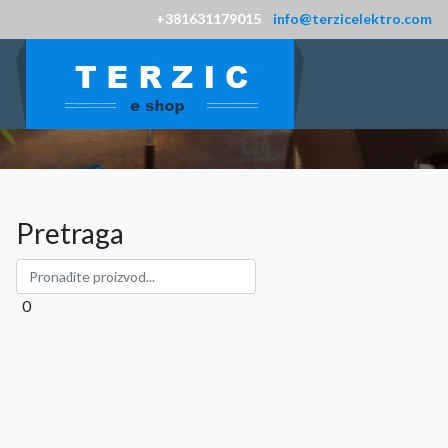
+381631179015
info@terzicelektro.com
Pretraga
0