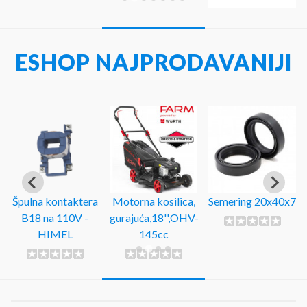
ESHOP NAJPRODAVANIJI
Špulna kontaktera
Motorna kosilica,
Semering 20x40x7
B18 na 110V -
gurajuća,18'',OHV-
HIMEL
145cc