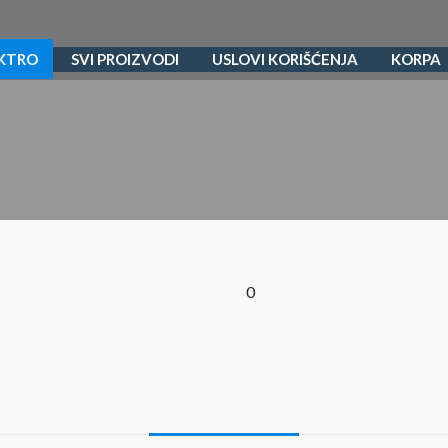
EKTRO
SVI PROIZVODI
USLOVI KORIŠĆENJA
KORPA
0