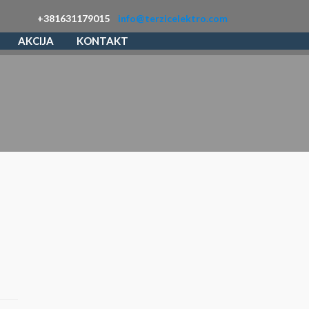
+381631179015
info@terzicelektro.com
AKCIJA
KONTAKT