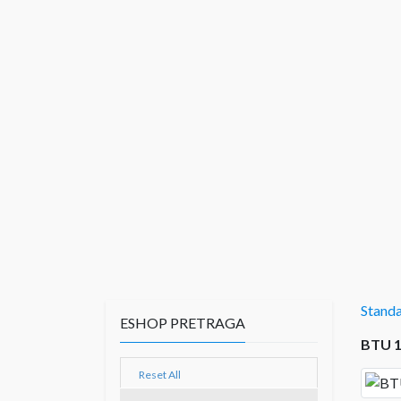
Stand
ESHOP PRETRAGA
BTU 
Reset All